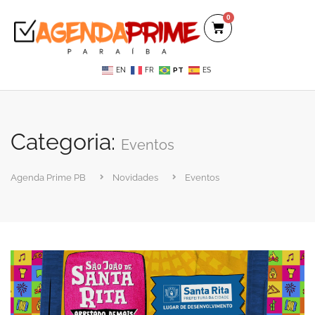
0
EN
FR
PT
ES
Categoria:
Eventos
Agenda Prime PB
Novidades
Eventos