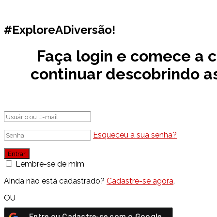
#ExploreADiversão!
Faça login e comece a c
continuar descobrindo as
Esqueceu a sua senha?
Lembre-se de mim
Ainda não está cadastrado?
Cadastre-se agora
.
OU
Entre ou Cadastre-se com o
Google