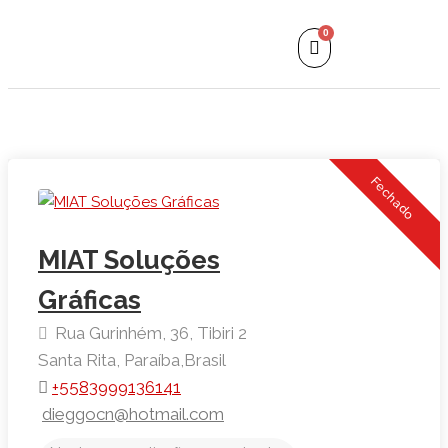
0
Fechado
MIAT Soluções
Gráficas
Rua Gurinhém, 36, Tibiri 2
Santa Rita,
Paraíba,
Brasil
+5583999136141
dieggocn@hotmail.com