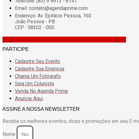
Telefone: (83) 9 9913 - 6141
Email: contato@agendaprime.com
Endereço: Av. Epitácio Pessoa, 160
João Pessoa - PB
CEP : 58302 - 000
Facebook
Twitter
Instagram
Whatsapp
Tiktok
Spotify
PARTICIPE
Cadastre Seu Evento
Cadastre Sua Empresa
Chame Um Fotógrafo
Seja Um Colunista
Venda No Agenda Prime
Anuncie Aqui
ASSINE A NOSSA NEWSLETTER
Receba os melhores eventos, dicas e promoções em seu E-ma
Nome