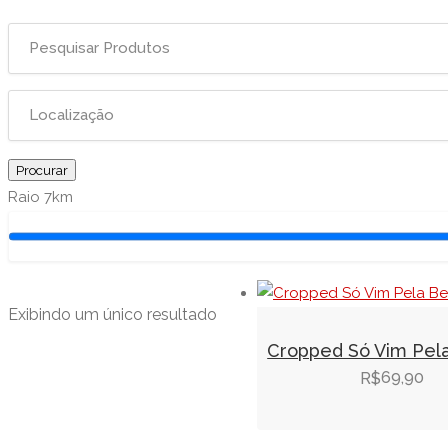
Procurar
Raio
7
km
Exibindo um único resultado
Cropped Só Vim Pel
69,90
R$